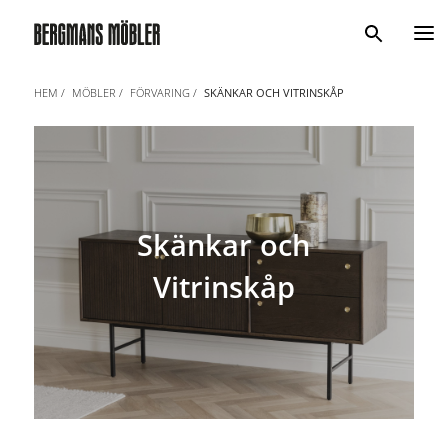
Sök
HEM
MÖBLER
FÖRVARING
SKÄNKAR OCH VITRINSKÅP
Skänkar och
Vitrinskåp