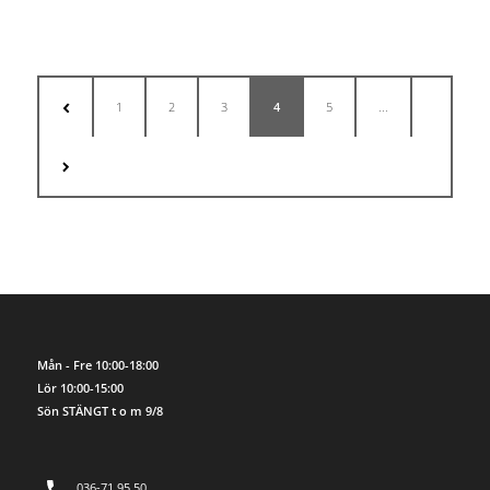
1
2
3
4
5
...
Mån - Fre 10:00-18:00
Lör 10:00-15:00
Sön STÄNGT t o m 9/8
036-71 95 50