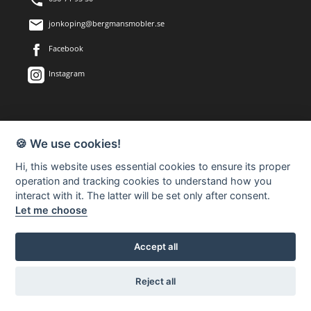
jonkoping@bergmansmobler.se
Facebook
Instagram
OM OSS
🍪 We use cookies!
Bergmans Möbler är en fullsortimentsbutik inom möbler och
Hi, this website uses essential cookies to ensure its proper
heminredning. Välkommen in till vår nästan 2.500 kvadratmeter
operation and tracking cookies to understand how you
stora butik på Herkulesvägen 8 i Jönköping.
interact with it. The latter will be set only after consent.
Let me choose
BESÖK OSS
Accept all
Herkulesvägen 8
553 03 Jönköping
Karta via Google Maps
Reject all