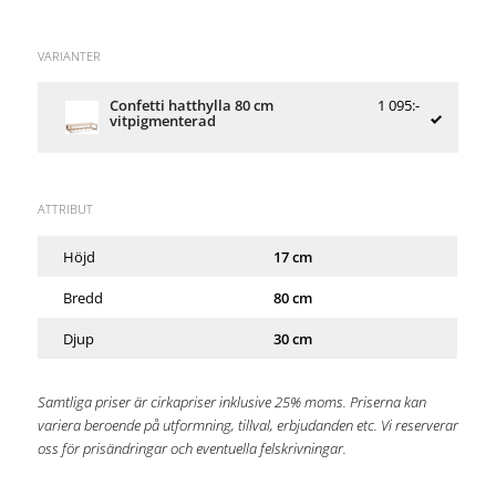
VARIANTER
Confetti hatthylla 80 cm
1 095:-
vitpigmenterad
ATTRIBUT
Höjd
17 cm
Bredd
80 cm
Djup
30 cm
Samtliga priser är cirkapriser inklusive 25% moms. Priserna kan
variera beroende på utformning, tillval, erbjudanden etc. Vi reserverar
oss för prisändringar och eventuella felskrivningar.