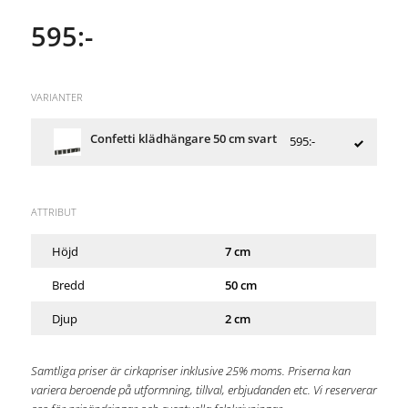
595:-
VARIANTER
Confetti klädhängare 50 cm svart
595:-
ATTRIBUT
Höjd
7 cm
Bredd
50 cm
Djup
2 cm
Samtliga priser är cirkapriser inklusive 25% moms. Priserna kan
variera beroende på utformning, tillval, erbjudanden etc. Vi reserverar