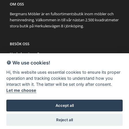
OM OSS
Bergmans Möbler är en fullsortimentsbutik inom möbler och
heminredning. Välkommen in till vår nästan 2.500 kvadratmeter
stora butik på Herkulesvägen 8 i Jönköping.
BESÖK OSS
Herkulesvägen 8
553 03 Jönköping
🍪 We use cookies!
Karta via Google Maps
Hi, this website uses essential cookies to ensure its proper
operation and tracking cookies to understand how you
SNABBLÄNKAR
interact with it. The latter will be set only after consent.
Let me choose
Möbler
Utemöbler
Belysning
Accept all
Övrigt
Reject all