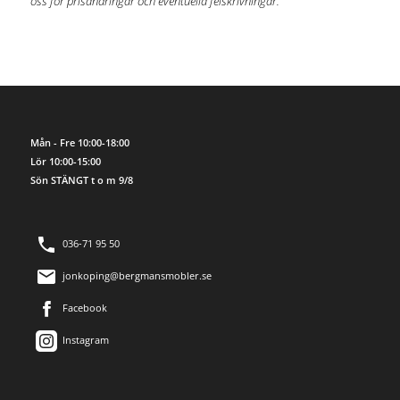
oss för prisändringar och eventuella felskrivningar.
Mån - Fre 10:00-18:00
Lör 10:00-15:00
Sön STÄNGT t o m 9/8
036-71 95 50
jonkoping@bergmansmobler.se
Facebook
Instagram