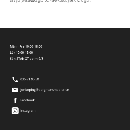
oss för prisändringar och eventuella felskrivningar.
Mån - Fre 10:00-18:00
Lör 10:00-15:00
Sön STÄNGT t o m 9/8
036-71 95 50
jonkoping@bergmansmobler.se
Facebook
Instagram