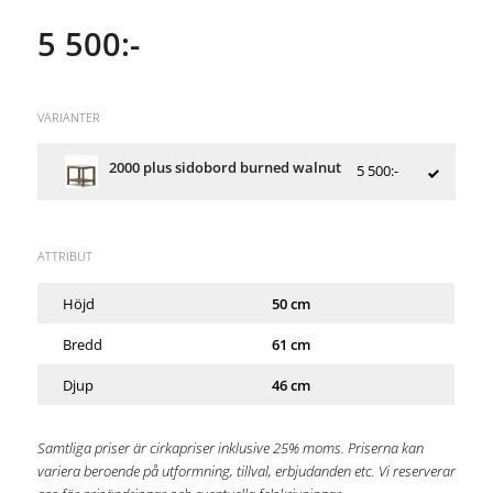
5 500:-
VARIANTER
2000 plus sidobord burned walnut
5 500:-
ATTRIBUT
Höjd
50 cm
Bredd
61 cm
Djup
46 cm
Samtliga priser är cirkapriser inklusive 25% moms. Priserna kan
variera beroende på utformning, tillval, erbjudanden etc. Vi reserverar