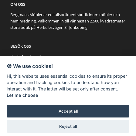
OM OSS
Bergmans Möbler är en fullsortimentsbutik inom möbler och
heminredning. Välkommen in till vår nästan 2.500 kvadratmeter
stora butik på Herkulesvägen 8 i Jönköping.
BESÖK OSS
Herkulesvägen 8
553 03 Jönköping
🍪 We use cookies!
Karta via Google Maps
Hi, this website uses essential cookies to ensure its proper
operation and tracking cookies to understand how you
SNABBLÄNKAR
interact with it. The latter will be set only after consent.
Let me choose
Möbler
Utemöbler
Belysning
Accept all
Övrigt
Reject all