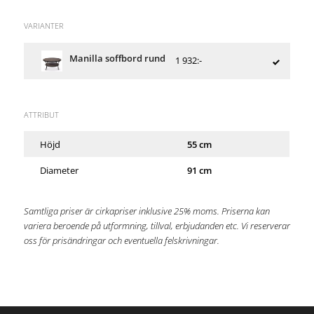
VARIANTER
Manilla soffbord rund
1 932:-
ATTRIBUT
Höjd
55 cm
Diameter
91 cm
Samtliga priser är cirkapriser inklusive 25% moms. Priserna kan
variera beroende på utformning, tillval, erbjudanden etc. Vi reserverar
oss för prisändringar och eventuella felskrivningar.