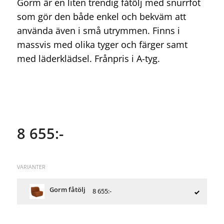
Gorm är en liten trendig fåtölj med snurrfot
som gör den både enkel och bekväm att
använda även i små utrymmen. Finns i
massvis med olika tyger och färger samt
med läderklädsel. Frånpris i A-tyg.
8 655:-
VARIANTER
Gorm fåtölj
8 655:-