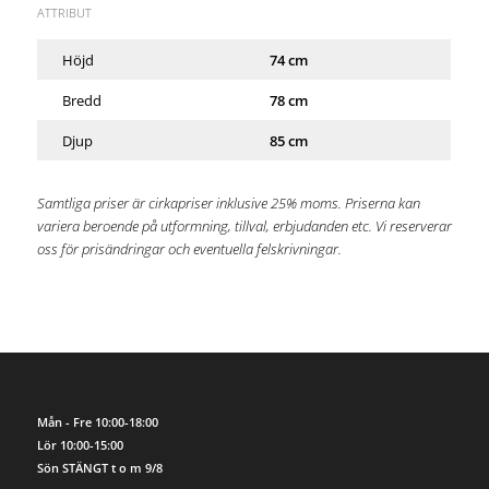
ATTRIBUT
Höjd
74 cm
Bredd
78 cm
Djup
85 cm
Samtliga priser är cirkapriser inklusive 25% moms. Priserna kan
variera beroende på utformning, tillval, erbjudanden etc. Vi reserverar
oss för prisändringar och eventuella felskrivningar.
Mån - Fre 10:00-18:00
Lör 10:00-15:00
Sön STÄNGT t o m 9/8