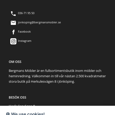
036-71 95 50
jonkoping@bergmansmobler.se
Facebook
Instagram
OM OSS
Bergmans Möbler är en fullsortimentsbutik inom möbler och
heminredning. Välkommen in till vår nästan 2.500 kvadratmeter
stora butik på Herkulesvägen 8 i Jönköping.
BESÖK OSS
Herkulesvägen 8
553 03 Jönköping
🍪 We use cookies!