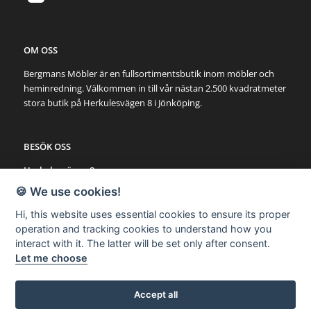
OM OSS
Bergmans Möbler är en fullsortimentsbutik inom möbler och
heminredning. Välkommen in till vår nästan 2.500 kvadratmeter
stora butik på Herkulesvägen 8 i Jönköping.
BESÖK OSS
Herkulesvägen 8
553 03 Jönköping
🍪 We use cookies!
Karta via Google Maps
Hi, this website uses essential cookies to ensure its proper
operation and tracking cookies to understand how you
SNABBLÄNKAR
interact with it. The latter will be set only after consent.
Let me choose
Möbler
Utemöbler
Belysning
Accept all
Övrigt