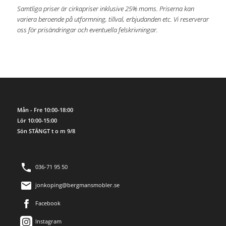
Samtliga priser är cirkapriser inklusive 25% moms. Priserna kan
variera beroende på utformning, tillval, erbjudanden etc. Vi reserverar
oss för prisändringar och eventuella felskrivningar.
Mån - Fre 10:00-18:00
Lör 10:00-15:00
Sön STÄNGT t o m 9/8
036-71 95 50
jonkoping@bergmansmobler.se
Facebook
Instagram