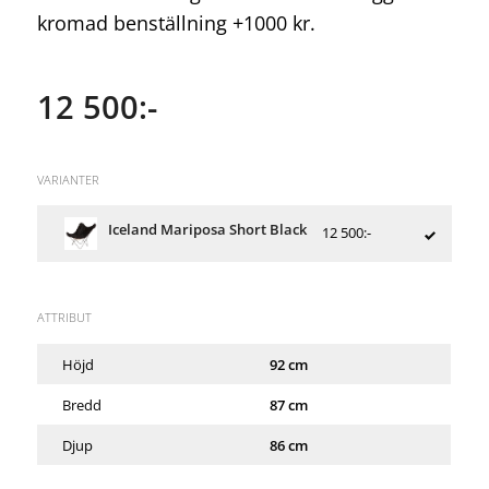
kromad benställning +1000 kr.
12 500:-
VARIANTER
Iceland Mariposa Short Black
12 500:-
ATTRIBUT
Höjd
92 cm
Bredd
87 cm
Djup
86 cm