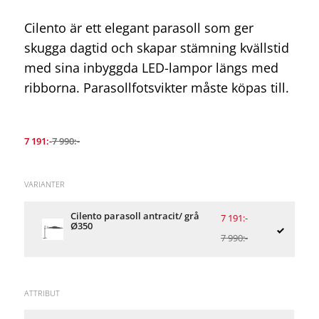
Cilento är ett elegant parasoll som ger
skugga dagtid och skapar stämning kvällstid
med sina inbyggda LED-lampor längs med
ribborna. Parasollfotsvikter måste köpas till.
7 191:-
7 990:-
VARIANTER
Cilento parasoll antracit/ grå
7 191:-
Ø350
7 990:-
ATTRIBUT