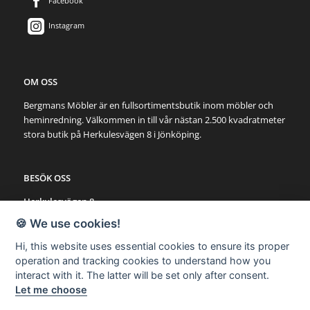
Facebook
Instagram
OM OSS
Bergmans Möbler är en fullsortimentsbutik inom möbler och
heminredning. Välkommen in till vår nästan 2.500 kvadratmeter
stora butik på Herkulesvägen 8 i Jönköping.
BESÖK OSS
Herkulesvägen 8
553 03 Jönköping
🍪 We use cookies!
Karta via Google Maps
Hi, this website uses essential cookies to ensure its proper
operation and tracking cookies to understand how you
SNABBLÄNKAR
interact with it. The latter will be set only after consent.
Let me choose
Möbler
Utemöbler