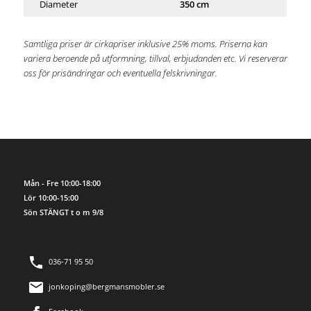
Diameter
350 cm
Samtliga priser är cirkapriser inklusive 25% moms. Priserna kan
variera beroende på utformning, tillval, erbjudanden etc. Vi reserverar
oss för prisändringar och eventuella felskrivningar.
Mån - Fre 10:00-18:00
Lör 10:00-15:00
Sön STÄNGT t o m 9/8
036-71 95 50
jonkoping@bergmansmobler.se