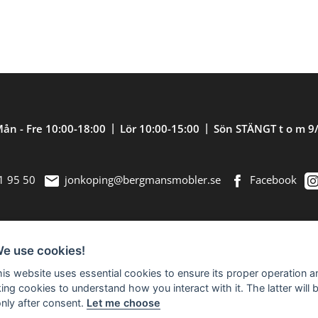
ån - Fre 10:00-18:00
Lör 10:00-15:00
Sön STÄNGT t o m 9
1 95 50
jonkoping@bergmansmobler.se
Facebook
We use cookies!
nredning. Välkommen in till vår nästan 2.500
this website uses essential cookies to ensure its proper operation a
king cookies to understand how you interact with it. The latter will 
only after consent.
Let me choose