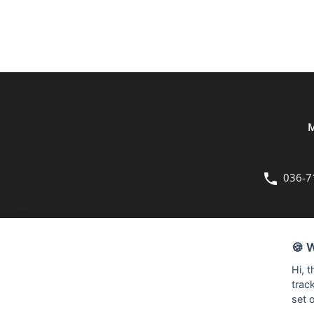
M
036-7
OM OSS
🍪 
Bergmans Möbler är en fullsortimentsbutik inom möbler och hemi
Hi, 
kvadratmeter stora butik på Herkulesvägen 8 i Jönköping.
trac
set 