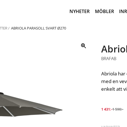
NYHETER
MÖBLER
IN
TTER
ABRIOLA PARASOLL SVART Ø270
Abrio
BRAFAB
Abriola har
med en vev 
enkelt att v
1 431:-
1 590:-