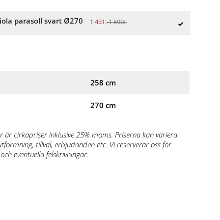
iola parasoll svart Ø270
1 431:-
1 590:-
258 cm
270 cm
r är cirkapriser inklusive 25% moms. Priserna kan variera
formning, tillval, erbjudanden etc. Vi reserverar oss för
och eventuella felskrivningar.