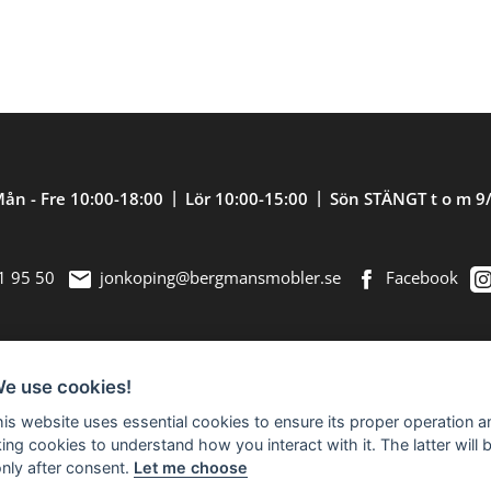
ån - Fre 10:00-18:00
Lör 10:00-15:00
Sön STÄNGT t o m 9
1 95 50
jonkoping@bergmansmobler.se
Facebook
We use cookies!
nredning. Välkommen in till vår nästan 2.500
this website uses essential cookies to ensure its proper operation a
king cookies to understand how you interact with it. The latter will 
only after consent.
Let me choose