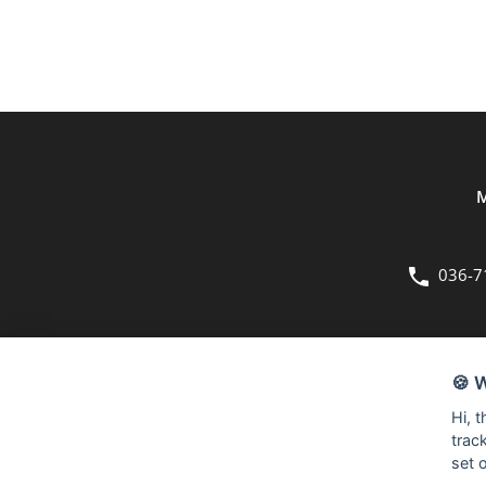
M
036-7
OM OSS
🍪 
Bergmans Möbler är en fullsortimentsbutik inom möbler och hemi
Hi, 
kvadratmeter stora butik på Herkulesvägen 8 i Jönköping.
trac
set 