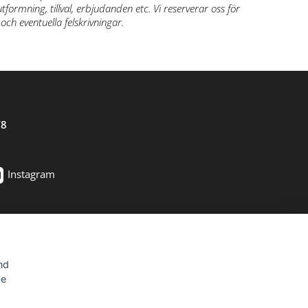
formning, tillval, erbjudanden etc. Vi reserverar oss för
och eventuella felskrivningar.
/8
Instagram
BESÖK OSS
SNABBLÄNKAR
Herkulesvägen 8
Möbler
nd
553 03 Jönköping
Utemöbler
be
Karta via Google Maps
Belysning
Övrigt