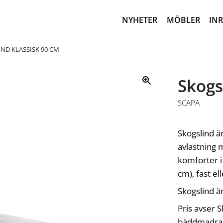
NYHETER
MÖBLER
IN
ND KLASSISK 90 CM
Skogs
SCAPA
Skogslind ä
avlastning 
komforter 
cm), fast el
Skogslind är
Pris avser S
bäddmadrass