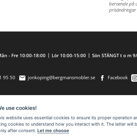
beroende på ut
prisändringar 
ån - Fre 10:00-18:00
Lör 10:00-15:00
Sön STÄNGT t o m 9
1 95 50
jonkoping@bergmansmobler.se
Facebook
We use cookies!
nredning. Välkommen in till vår nästan 2.500
this website uses essential cookies to ensure its proper operation a
king cookies to understand how you interact with it. The latter will 
only after consent.
Let me choose