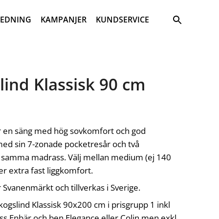
Sök
REDNING
KAMPANJER
KUNDSERVICE
lind Klassisk 90 cm
r en säng med hög sovkomfort och god
med sin 7-zonade pocketresår och två
i samma madrass. Välj mellan medium (ej 140
ler extra fast liggkomfort.
 Svanenmärkt och tillverkas i Sverige.
kogslind Klassisk 90x200 cm i prisgrupp 1 inkl
 Enbär och ben Elegance eller Colin men exkl