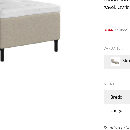
gavel. Övrig
8 844:-
11 055:-
VARIANTER
Sko
ATTRIBUT
Bredd
Längd
Samtliga prise