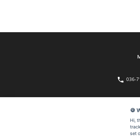
M
036-7
OM OSS
🍪 
Bergmans Möbler är en fullsortimentsbutik inom möbler och hemi
Hi, 
kvadratmeter stora butik på Herkulesvägen 8 i Jönköping.
trac
set 