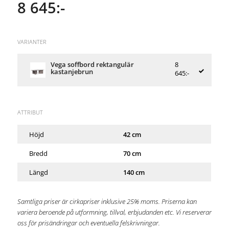
8 645:-
VARIANTER
Vega soffbord rektangulär
8
kastanjebrun
645:-
ATTRIBUT
Höjd
42 cm
Bredd
70 cm
Längd
140 cm
Samtliga priser är cirkapriser inklusive 25% moms. Priserna kan
variera beroende på utformning, tillval, erbjudanden etc. Vi reserverar
oss för prisändringar och eventuella felskrivningar.