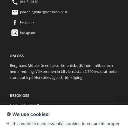
036-71 95 50
jonkoping@bergmansmobler.se
Facebook
Instagram
OM OSS
Bergmans Möbler är en fullsortimentsbutik inom möbler och
heminredning. Välkommen in till vår nästan 2.500 kvadratmeter
stora butik på Herkulesvägen 8 i Jönköping.
BESÖK OSS
Herkulesvägen 8
553 03 Jönköping
🍪 We use cookies!
Karta via Google Maps
Hi, this website uses essential cookies to ensure its proper