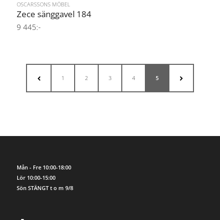
OSCARSSONS MÖBEL
Zece sänggavel 184
9 445:-
1
2
3
4
5
Mån - Fre 10:00-18:00
Lör 10:00-15:00
Sön STÄNGT t o m 9/8