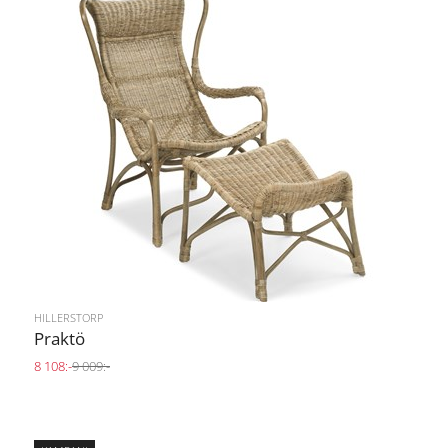
HILLERSTORP
Praktö
8 108:-
9 009:-