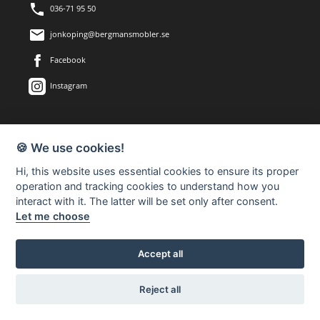
036-71 95 50
jonkoping@bergmansmobler.se
Facebook
Instagram
OM OSS
🍪 We use cookies!
Bergmans Möbler är en fullsortimentsbutik inom möbler och
Hi, this website uses essential cookies to ensure its proper
heminredning. Välkommen in till vår nästan 2.500 kvadratmeter
operation and tracking cookies to understand how you
stora butik på Herkulesvägen 8 i Jönköping.
interact with it. The latter will be set only after consent.
Let me choose
BESÖK OSS
Accept all
Herkulesvägen 8
553 03 Jönköping
Reject all
Karta via Google Maps