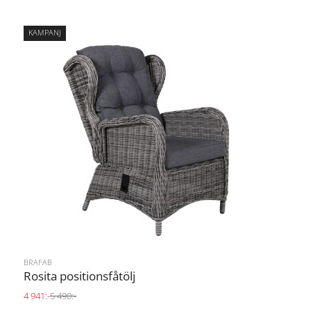
KAMPANJ
BRAFAB
Rosita positionsfåtölj
4 941:-
5 490:-