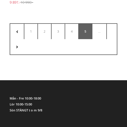
9 891:-
10 990:-
1
2
3
4
5
...
Mån - Fre 10:00-18:00
Lör 10:00-15:00
Sön STÄNGT t o m 9/8