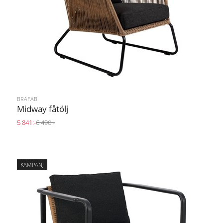
BRAFAB
Midway fåtölj
5 841:-
6 490:-
KAMPANJ