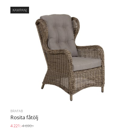
KAMPANJ
BRAFAB
Rosita fåtölj
4 221:-
4 690:-