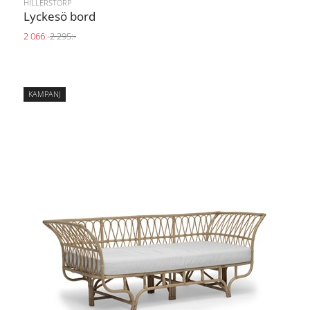
HILLERSTORP
Lyckesö bord
2 066:-
2 295:-
KAMPANJ