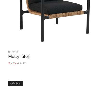
BRAFAB
Motty fåtölj
3 235:-
4 490:-
KAMPANJ