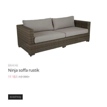
BRAFAB
Ninja soffa rustik
11 151:-
12 390:-
KAMPANJ