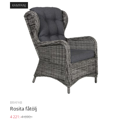
KAMPANJ
BRAFAB
Rosita fåtölj
4 221:-
4 690:-