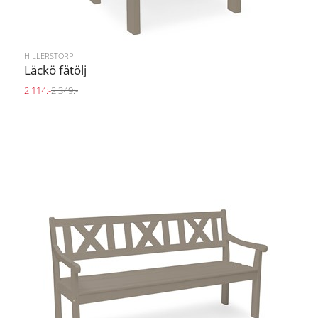
HILLERSTORP
Läckö fåtölj
2 114:-
2 349:-