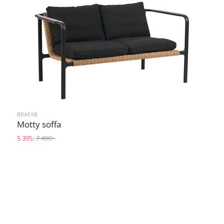
BRAFAB
Motty soffa
5 395:-
7 490:-