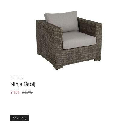
BRAFAB
Ninja fåtölj
5 121:-
5 690:-
KAMPANJ