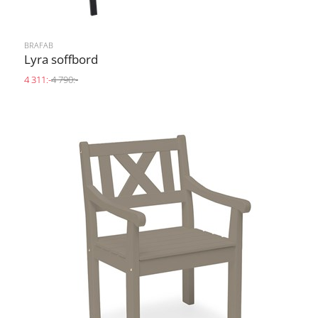
BRAFAB
Lyra soffbord
4 311:-
4 790:-