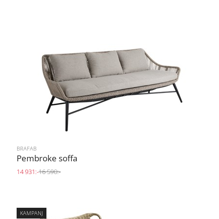
BRAFAB
Pembroke soffa
14 931:-
16 590:-
KAMPANJ