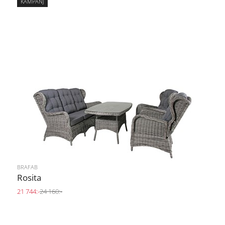
KAMPANJ
BRAFAB
Rosita
21 744:-
24 160:-