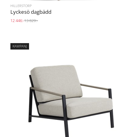
HILLERSTORP
Lyckesö dagbädd
12 446:-
13 829:-
KAMPANJ