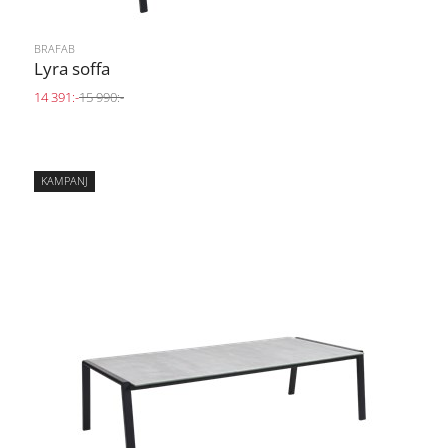
BRAFAB
Lyra soffa
14 391:-
15 990:-
KAMPANJ