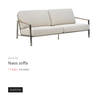
BRAFAB
Naos soffa
17 631:-
19 590:-
KAMPANJ