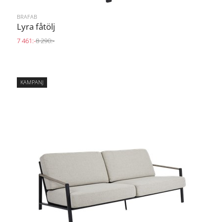
BRAFAB
Lyra fåtölj
7 461:-
8 290:-
KAMPANJ