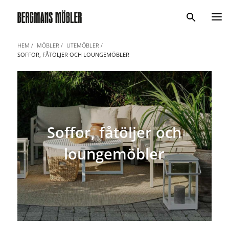
Sök
HEM
MÖBLER
UTEMÖBLER
SOFFOR, FÅTÖLJER OCH LOUNGEMÖBLER
Soffor, fåtöljer och
loungemöbler