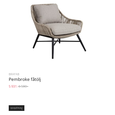
BRAFAB
Pembroke fåtölj
5 931:-
6 590:-
KAMPANJ