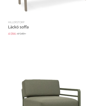
HILLERSTORP
Läckö soffa
4 094:-
4 549:-