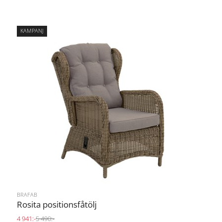
KAMPANJ
BRAFAB
Rosita positionsfåtölj
4 941:-
5 490:-