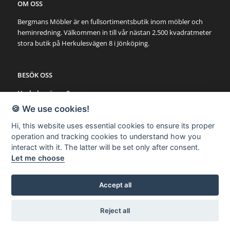
OM OSS
Bergmans Möbler är en fullsortimentsbutik inom möbler och
heminredning. Välkommen in till vår nästan 2.500 kvadratmeter
stora butik på Herkulesvägen 8 i Jönköping.
BESÖK OSS
Herkulesvägen 8
553 03 Jönköping
🍪 We use cookies!
Karta via Google Maps
Hi, this website uses essential cookies to ensure its proper
operation and tracking cookies to understand how you
SNABBLÄNKAR
interact with it. The latter will be set only after consent.
Let me choose
Möbler
Utemöbler
Belysning
Accept all
Övrigt
Reject all