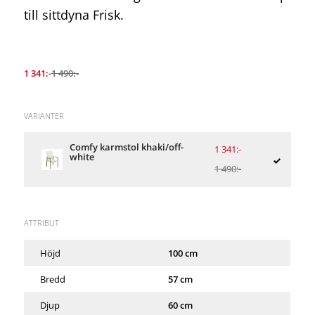
till sittdyna Frisk.
1 341:-
1 490:-
VARIANTER
Comfy karmstol khaki/off-
1 341:-
white
1 490:-
ATTRIBUT
Höjd
100 cm
Bredd
57 cm
Djup
60 cm