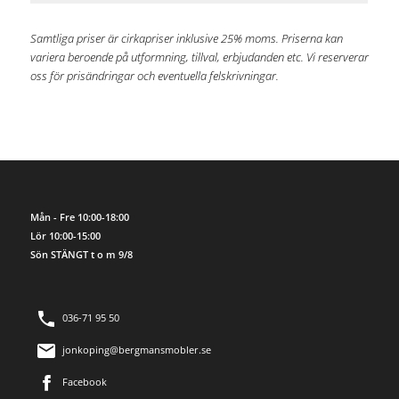
Samtliga priser är cirkapriser inklusive 25% moms. Priserna kan
variera beroende på utformning, tillval, erbjudanden etc. Vi reserverar
oss för prisändringar och eventuella felskrivningar.
Mån - Fre 10:00-18:00
Lör 10:00-15:00
Sön STÄNGT t o m 9/8
036-71 95 50
jonkoping@bergmansmobler.se
Facebook