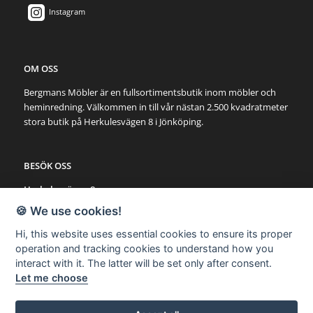
Instagram
OM OSS
Bergmans Möbler är en fullsortimentsbutik inom möbler och
heminredning. Välkommen in till vår nästan 2.500 kvadratmeter
stora butik på Herkulesvägen 8 i Jönköping.
BESÖK OSS
Herkulesvägen 8
553 03 Jönköping
🍪 We use cookies!
Karta via Google Maps
Hi, this website uses essential cookies to ensure its proper
operation and tracking cookies to understand how you
SNABBLÄNKAR
interact with it. The latter will be set only after consent.
Let me choose
Möbler
Utemöbler
Belysning