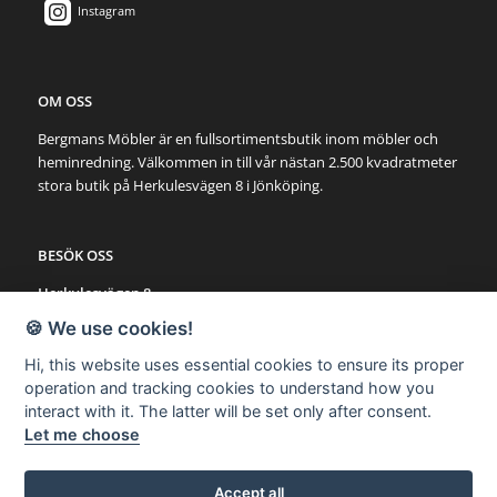
Instagram
OM OSS
Bergmans Möbler är en fullsortimentsbutik inom möbler och
heminredning. Välkommen in till vår nästan 2.500 kvadratmeter
stora butik på Herkulesvägen 8 i Jönköping.
BESÖK OSS
Herkulesvägen 8
553 03 Jönköping
🍪 We use cookies!
Karta via Google Maps
Hi, this website uses essential cookies to ensure its proper
operation and tracking cookies to understand how you
SNABBLÄNKAR
interact with it. The latter will be set only after consent.
Let me choose
Möbler
Utemöbler
Belysning
Accept all