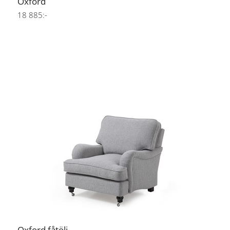
Oxford
18 885:-
Oxford fåtölj