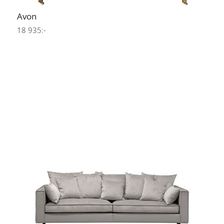
Avon
18 935:-