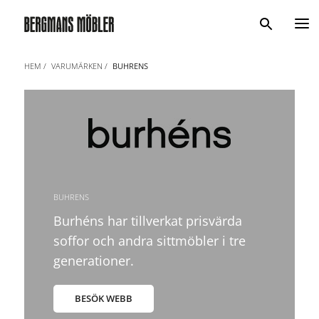
Sök
HEM
VARUMÄRKEN
BUHRENS
BUHRENS
Burhéns har tillverkat prisvärda
soffor och andra sittmöbler i tre
generationer.
BESÖK WEBB