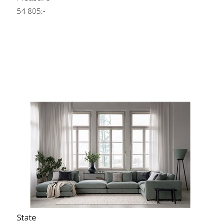
54 805:-
State