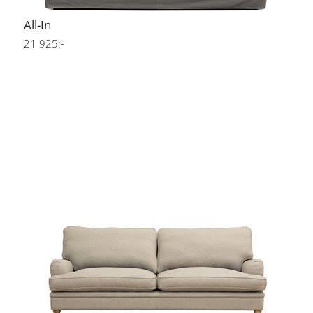
All-In
21 925:-