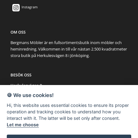
Instagram
OM OSS
Bergmans Möbler är en fullsortimentsbutik inom möbler och
heminredning. Välkommen in till vår nästan 2.500 kvadratmeter
stora butik på Herkulesvägen 8 i Jönköping.
BESÖK OSS
Herkulesvägen 8
553 03 Jönköping
🍪 We use cookies!
Karta via Google Maps
Hi, this website uses essential cookies to ensure its proper
operation and tracking cookies to understand how you
SNABBLÄNKAR
interact with it. The latter will be set only after consent.
Let me choose
Möbler
Utemöbler