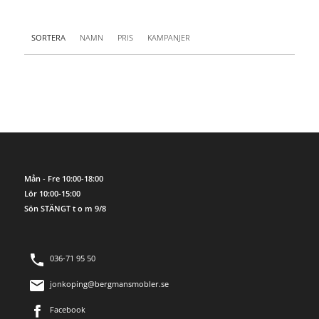
SORTERA
NAMN
PRIS
KAMPANJER
Mån - Fre 10:00-18:00
Lör 10:00-15:00
Sön STÄNGT t o m 9/8
036-71 95 50
jonkoping@bergmansmobler.se
Facebook