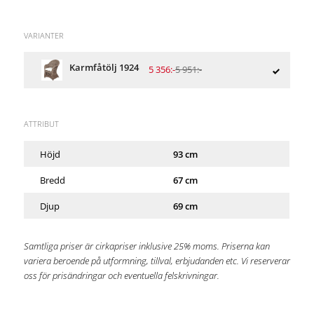
VARIANTER
Karmfåtölj 1924
5 356:-
5 951:-
ATTRIBUT
Höjd
93 cm
Bredd
67 cm
Djup
69 cm
Samtliga priser är cirkapriser inklusive 25% moms. Priserna kan
variera beroende på utformning, tillval, erbjudanden etc. Vi reserverar
oss för prisändringar och eventuella felskrivningar.