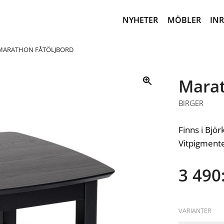
NYHETER
MÖBLER
IN
MARATHON FÅTÖLJBORD
Marat
BIRGER
Finns i Björ
Vitpigment
3 490:
VARIANTER