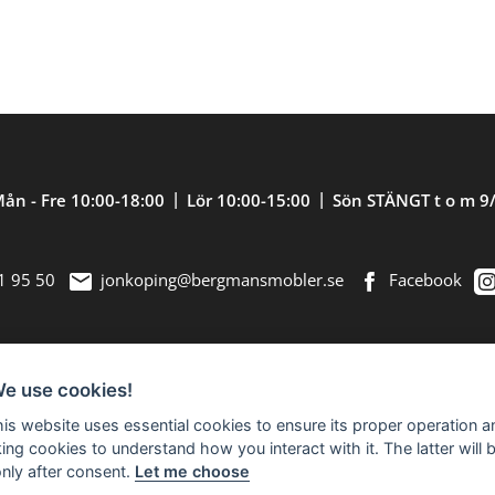
ån - Fre 10:00-18:00
Lör 10:00-15:00
Sön STÄNGT t o m 9
1 95 50
jonkoping@bergmansmobler.se
Facebook
We use cookies!
nredning. Välkommen in till vår nästan 2.500
this website uses essential cookies to ensure its proper operation a
king cookies to understand how you interact with it. The latter will 
only after consent.
Let me choose