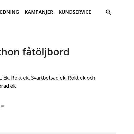
Sök
REDNING
KAMPANJER
KUNDSERVICE
hon fåtöljbord
k, Ek, Rökt ek, Svartbetsad ek, Rökt ek och
erad ek
-