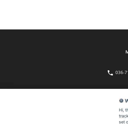
M
036-7
OM OSS
🍪 
Bergmans Möbler är en fullsortimentsbutik inom möbler och hemi
Hi, 
kvadratmeter stora butik på Herkulesvägen 8 i Jönköping.
trac
set 