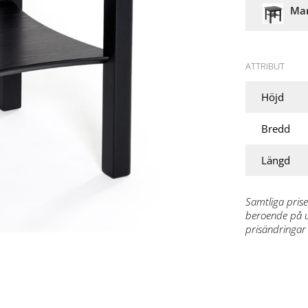
Mar
ATTRIBUT
Höjd
Bredd
Längd
Samtliga prise
beroende på ut
prisändringar 