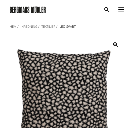
Sök
HEM
INREDNING
TEXTILIER
LEO SVART