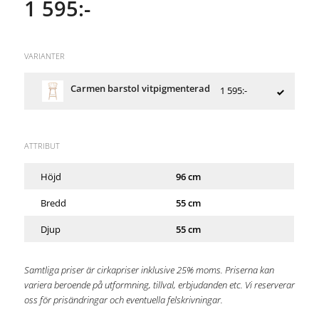
1 595:-
VARIANTER
Carmen barstol vitpigmenterad
1 595:-
ATTRIBUT
Höjd
96 cm
Bredd
55 cm
Djup
55 cm
Samtliga priser är cirkapriser inklusive 25% moms. Priserna kan
variera beroende på utformning, tillval, erbjudanden etc. Vi reserverar
oss för prisändringar och eventuella felskrivningar.