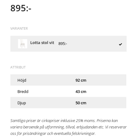
895:-
VARIANTER
Lotta stol vit
895:-
ATTRIBUT
Höjd
92 cm
Bredd
43 cm
Djup
50 cm
Samtliga priser är cirkapriser inklusive 25% moms. Priserna kan
variera beroende på utformning, tillval, erbjudanden etc. Vi reserverar
oss för prisändringar och eventuella felskrivningar.