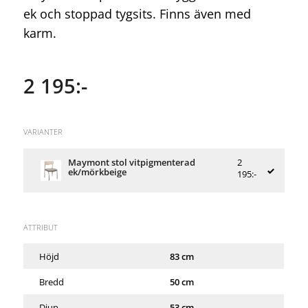
ek och stoppad tygsits. Finns även med
karm.
2 195:-
VARIANTER
Maymont stol vitpigmenterad
2
ek/mörkbeige
195:-
ATTRIBUT
Höjd
83 cm
Bredd
50 cm
Djup
53 cm