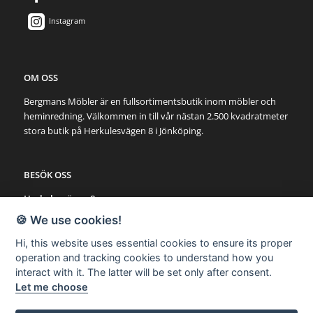
Instagram
OM OSS
Bergmans Möbler är en fullsortimentsbutik inom möbler och
heminredning. Välkommen in till vår nästan 2.500 kvadratmeter
stora butik på Herkulesvägen 8 i Jönköping.
BESÖK OSS
Herkulesvägen 8
553 03 Jönköping
🍪 We use cookies!
Karta via Google Maps
Hi, this website uses essential cookies to ensure its proper
operation and tracking cookies to understand how you
SNABBLÄNKAR
interact with it. The latter will be set only after consent.
Let me choose
Möbler
Utemöbler