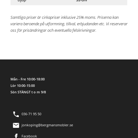
Samtliga priser är cirkapriser inklusive 25% moms. Priserna kan
variera beroende på utformning, tillval, erbjudanden etc. Vi reserverar
oss för prisändringar och eventuella felskrivningar.
Mån - Fre 10:00-18:00
Lör 10:00-15:00
Sön STÄNGT t o m 9/8
036-71 95 50
jonkoping@bergmansmobler.se
Facebook