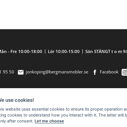
ån - Fre 10:00-18:00
Lör 10:00-15:00
Sön STÄNGT t o m 9
1 95 50
jonkoping@bergmansmobler.se
Facebook
We use cookies!
nredning. Välkommen in till vår nästan 2.500
this website uses essential cookies to ensure its proper operation a
king cookies to understand how you interact with it. The latter will 
only after consent.
Let me choose