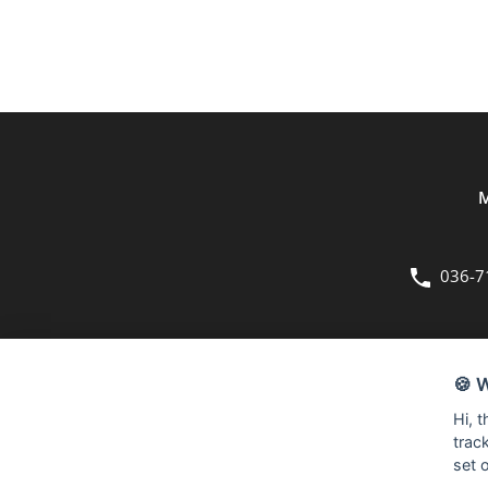
M
036-7
OM OSS
🍪 
Bergmans Möbler är en fullsortimentsbutik inom möbler och hemi
Hi, 
kvadratmeter stora butik på Herkulesvägen 8 i Jönköping.
trac
set 