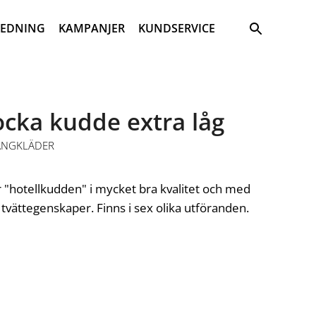
Sök
REDNING
KAMPANJER
KUNDSERVICE
ocka kudde extra låg
ÄNGKLÄDER
r "hotellkudden" i mycket bra kvalitet och med
a tvättegenskaper. Finns i sex olika utföranden.