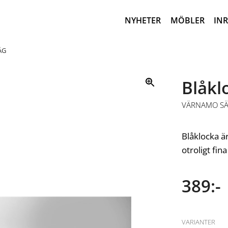
NYHETER
MÖBLER
IN
ÅG
Blåkl
VÄRNAMO S
Blåklocka ä
otroligt fin
389:-
VARIANTER