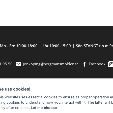
ån - Fre 10:00-18:00
Lör 10:00-15:00
Sön STÄNGT t o m 9
1 95 50
jonkoping@bergmansmobler.se
Facebook
We use cookies!
nredning. Välkommen in till vår nästan 2.500
this website uses essential cookies to ensure its proper operation a
king cookies to understand how you interact with it. The latter will 
only after consent.
Let me choose