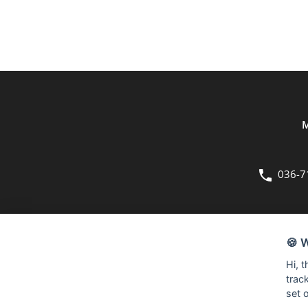
M
036-7
OM OSS
🍪 
Bergmans Möbler är en fullsortimentsbutik inom möbler och hemi
Hi, 
kvadratmeter stora butik på Herkulesvägen 8 i Jönköping.
trac
set 