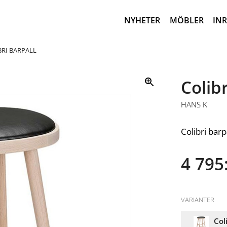
NYHETER
MÖBLER
IN
BRI BARPALL
Colibr
HANS K
Colibri barp
4 795:
VARIANTER
Col