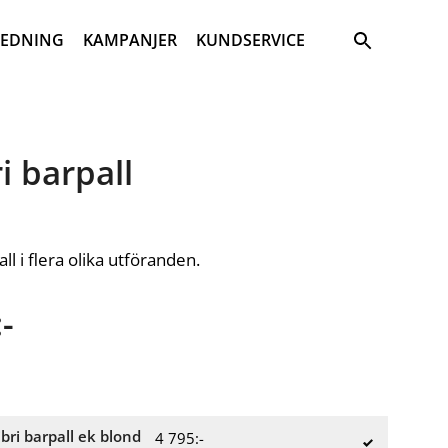
Sök
REDNING
KAMPANJER
KUNDSERVICE
i barpall
all i flera olika utföranden.
-
ibri barpall ek blond
4 795:-