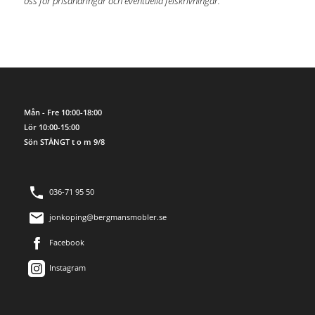
oss för prisändringar och eventuella felskrivningar.
Mån - Fre 10:00-18:00
Lör 10:00-15:00
Sön STÄNGT t o m 9/8
036-71 95 50
jonkoping@bergmansmobler.se
Facebook
Instagram