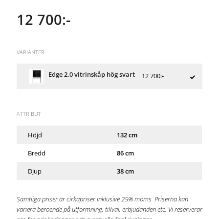
12 700:-
VARIANTER
Edge 2.0 vitrinskåp hög svart
12 700:-
ATTRIBUT
Höjd
132 cm
Bredd
86 cm
Djup
38 cm
Samtliga priser är cirkapriser inklusive 25% moms. Priserna kan
variera beroende på utformning, tillval, erbjudanden etc. Vi reserverar