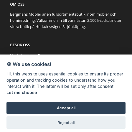
OM OSS
Bergmans Möbler är en fullsortimentsbutik inom möbler och
heminredning. Välkommen in till vår nästan 2.500 kvadratmeter
stora butik på Herkulesvägen 8 i Jönköping.
BESÖK OSS
Herkulesvägen 8
553 03 Jönköping
🍪 We use cookies!
Karta via Google Maps
Hi, this website uses essential cookies to ensure its proper
operation and tracking cookies to understand how you
SNABBLÄNKAR
interact with it. The latter will be set only after consent.
Let me choose
Möbler
Utemöbler
Belysning
Accept all
Övrigt
Reject all