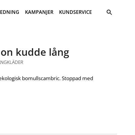
Sök
REDNING
KAMPANJER
KUNDSERVICE
on kudde lång
ÄNGKLÄDER
 ekologisk bomullscambric. Stoppad med