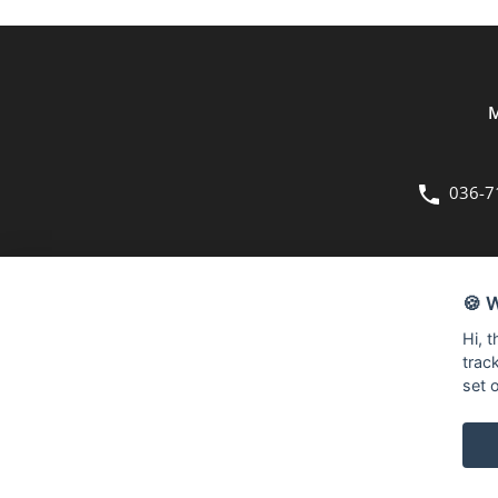
M
036-7
OM OSS
🍪 
Bergmans Möbler är en fullsortimentsbutik inom möbler och hemi
Hi, 
kvadratmeter stora butik på Herkulesvägen 8 i Jönköping.
trac
set 