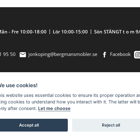
ån - Fre 10:00-18:00
Lör 10:00-15:00
Sön STÄNGT t o m 9
1 95 50
jonkoping@bergmansmobler.se
Facebook
We use cookies!
nredning. Välkommen in till vår nästan 2.500
this website uses essential cookies to ensure its proper operation a
king cookies to understand how you interact with it. The latter will 
only after consent.
Let me choose
Accept all
Reject all