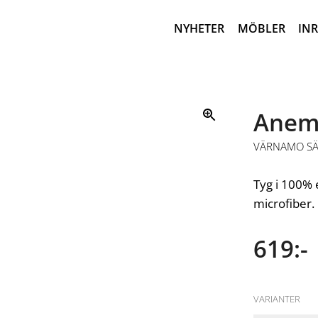
NYHETER
MÖBLER
IN
Anem
VÄRNAMO S
Tyg i 100%
microfiber.
619:-
VARIANTER