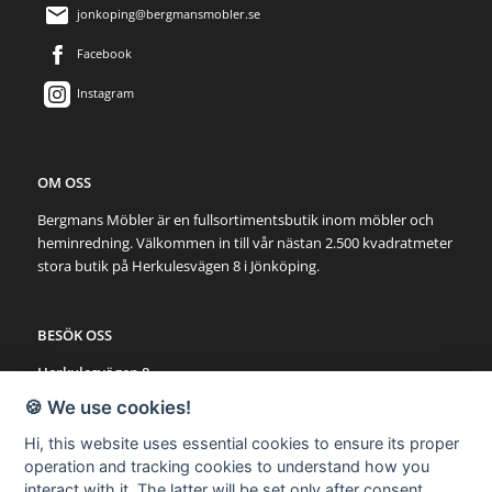
jonkoping@bergmansmobler.se
Facebook
Instagram
OM OSS
Bergmans Möbler är en fullsortimentsbutik inom möbler och
heminredning. Välkommen in till vår nästan 2.500 kvadratmeter
stora butik på Herkulesvägen 8 i Jönköping.
BESÖK OSS
Herkulesvägen 8
553 03 Jönköping
🍪 We use cookies!
Karta via Google Maps
Hi, this website uses essential cookies to ensure its proper
operation and tracking cookies to understand how you
SNABBLÄNKAR
interact with it. The latter will be set only after consent.