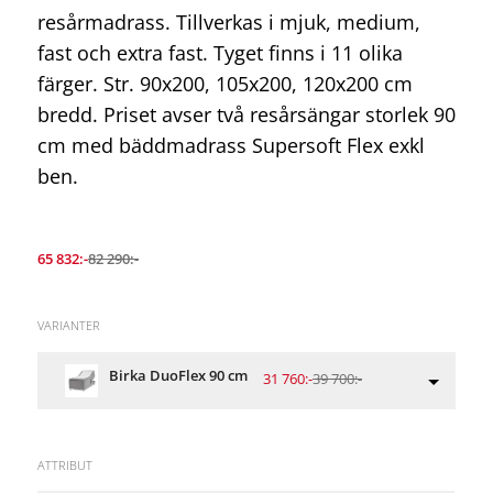
resårmadrass. Tillverkas i mjuk, medium,
fast och extra fast. Tyget finns i 11 olika
färger. Str. 90x200, 105x200, 120x200 cm
bredd. Priset avser två resårsängar storlek 90
cm med bäddmadrass Supersoft Flex exkl
ben.
65 832:-
82 290:-
VARIANTER
Birka DuoFlex 90 cm
31 760:-
39 700:-
ATTRIBUT