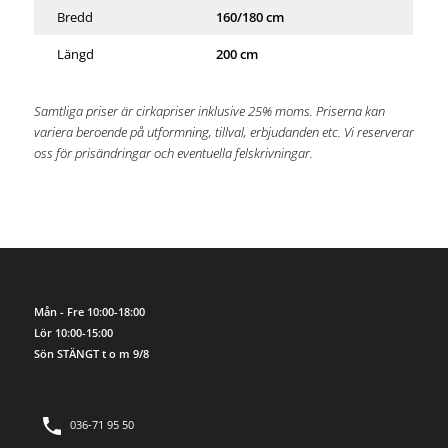
Bredd
160/180 cm
Längd
200 cm
Samtliga priser är cirkapriser inklusive 25% moms. Priserna kan
variera beroende på utformning, tillval, erbjudanden etc. Vi reserverar
oss för prisändringar och eventuella felskrivningar.
Mån - Fre 10:00-18:00
Lör 10:00-15:00
Sön STÄNGT t o m 9/8
036-71 95 50