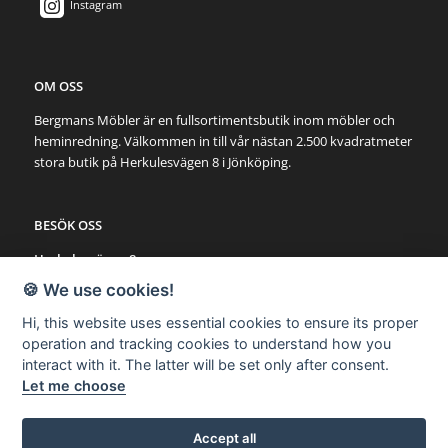
Instagram
OM OSS
Bergmans Möbler är en fullsortimentsbutik inom möbler och
heminredning. Välkommen in till vår nästan 2.500 kvadratmeter
stora butik på Herkulesvägen 8 i Jönköping.
BESÖK OSS
Herkulesvägen 8
553 03 Jönköping
🍪 We use cookies!
Karta via Google Maps
Hi, this website uses essential cookies to ensure its proper
operation and tracking cookies to understand how you
SNABBLÄNKAR
interact with it. The latter will be set only after consent.
Let me choose
Möbler
Utemöbler
Belysning
Accept all