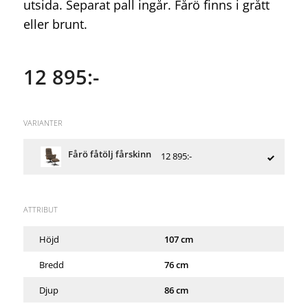
utsida. Separat pall ingår. Fårö finns i grått
eller brunt.
12 895:-
VARIANTER
Fårö fåtölj fårskinn
12 895:-
ATTRIBUT
Höjd
107 cm
Bredd
76 cm
Djup
86 cm