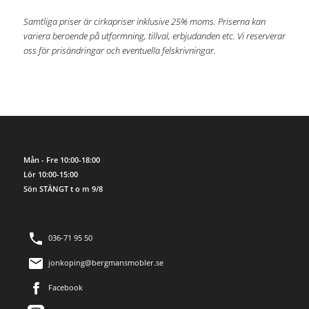
Samtliga priser är cirkapriser inklusive 25% moms. Priserna kan
variera beroende på utformning, tillval, erbjudanden etc. Vi reserverar
oss för prisändringar och eventuella felskrivningar.
Mån - Fre 10:00-18:00
Lör 10:00-15:00
Sön STÄNGT t o m 9/8
036-71 95 50
jonkoping@bergmansmobler.se
Facebook