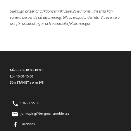
Samtliga priser är cirkapriser inklusive 25% moms. Priserna kan
variera beroende på utformning, tillval, erbjudanden etc. Vi reserverar
oss för prisändringar och eventuella felskrivningar.
Mån - Fre 10:00-18:00
Lör 10:00-15:00
Sön STÄNGT t o m 9/8
036-71 95 50
jonkoping@bergmansmobler.se
Facebook