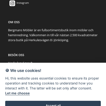
Instagram
OM OSS
Bergmans Möbler är en fullsortimentsbutik inom möbler och
heminredning. Välkommen in till vår nästan 2.500 kvadratmeter
stora butik på Herkulesvägen 8 i Jönköping.
BESÖK OSS
Herkulesvägen 8
553 03 Jönköping
🍪 We use cookies!
Karta via Google Maps
Hi, this website uses essential cookies to ensure its proper
operation and tracking cookies to understand how you
SNABBLÄNKAR
interact with it. The latter will be set only after consent.
Let me choose
Möbler
Utemöbler
Belysning
Accept all