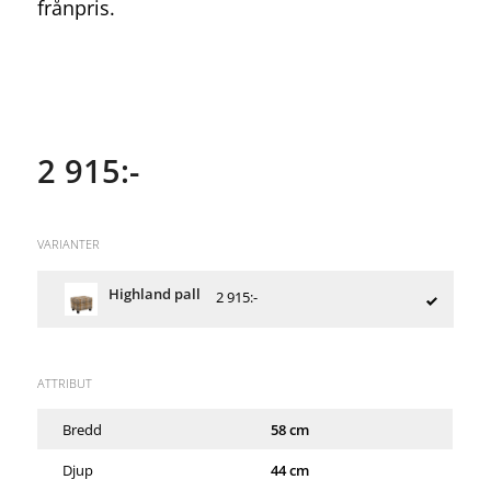
frånpris.
2 915:-
VARIANTER
Highland pall
2 915:-
ATTRIBUT
Bredd
58 cm
Djup
44 cm