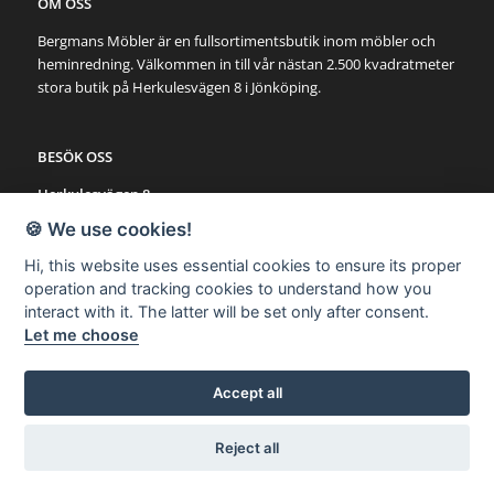
OM OSS
Bergmans Möbler är en fullsortimentsbutik inom möbler och
heminredning. Välkommen in till vår nästan 2.500 kvadratmeter
stora butik på Herkulesvägen 8 i Jönköping.
BESÖK OSS
Herkulesvägen 8
553 03 Jönköping
🍪 We use cookies!
Karta via Google Maps
Hi, this website uses essential cookies to ensure its proper
operation and tracking cookies to understand how you
SNABBLÄNKAR
interact with it. The latter will be set only after consent.
Let me choose
Möbler
Utemöbler
Belysning
Accept all
Övrigt
Reject all