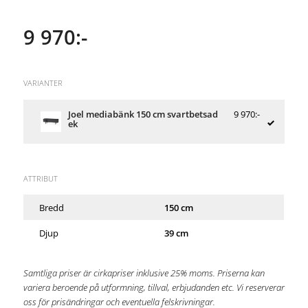
9 970:-
VARIANTER
Joel mediabänk 150 cm svartbetsad
9 970:-
ek
ATTRIBUT
Bredd
150 cm
Djup
39 cm
Samtliga priser är cirkapriser inklusive 25% moms. Priserna kan
variera beroende på utformning, tillval, erbjudanden etc. Vi reserverar
oss för prisändringar och eventuella felskrivningar.