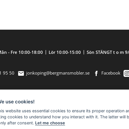
ån - Fre 10:00-18:00
Lör 10:00-15:00
Sön STÄNGT t o m 9
1 95 50
jonkoping@bergmansmobler.se
Facebook
We use cookies!
nredning. Välkommen in till vår nästan 2.500
this website uses essential cookies to ensure its proper operation a
king cookies to understand how you interact with it. The latter will 
only after consent.
Let me choose