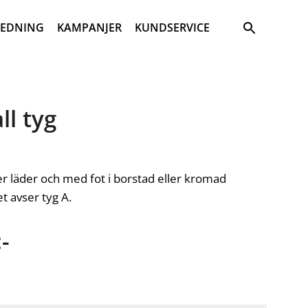
Sök
REDNING
KAMPANJER
KUNDSERVICE
ll tyg
ller läder och med fot i borstad eller kromad
et avser tyg A.
-