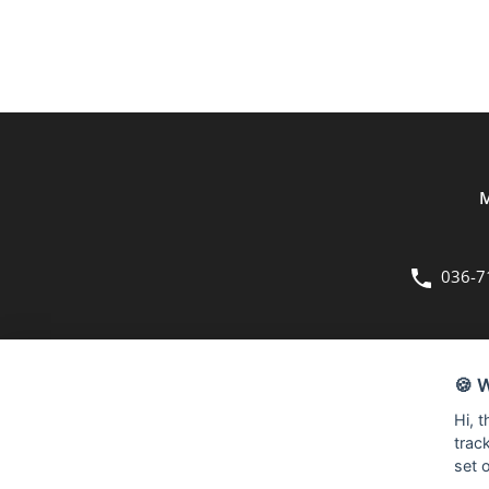
M
036-7
OM OSS
🍪 
Bergmans Möbler är en fullsortimentsbutik inom möbler och hemi
Hi, 
kvadratmeter stora butik på Herkulesvägen 8 i Jönköping.
trac
set 