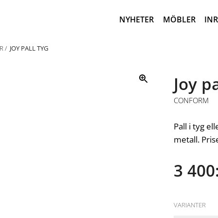
NYHETER
MÖBLER
IN
R
JOY PALL TYG
Joy pa
CONFORM
Pall i tyg e
metall. Pris
3 400:
VARIANTER