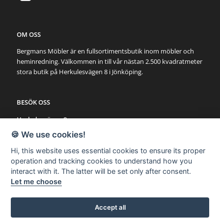
OM OSS
Bergmans Möbler är en fullsortimentsbutik inom möbler och
heminredning. Välkommen in till vår nästan 2.500 kvadratmeter
stora butik på Herkulesvägen 8 i Jönköping.
BESÖK OSS
Herkulesvägen 8
553 03 Jönköping
🍪 We use cookies!
Karta via Google Maps
Hi, this website uses essential cookies to ensure its proper
operation and tracking cookies to understand how you
SNABBLÄNKAR
interact with it. The latter will be set only after consent.
Let me choose
Möbler
Utemöbler
Belysning
Accept all
Övrigt