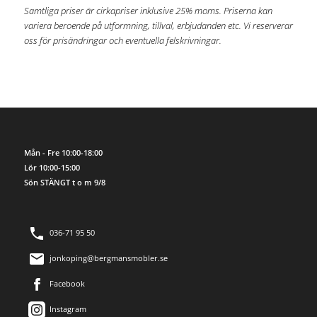
Samtliga priser är cirkapriser inklusive 25% moms. Priserna kan
variera beroende på utformning, tillval, erbjudanden etc. Vi reserverar
oss för prisändringar och eventuella felskrivningar.
Mån - Fre 10:00-18:00
Lör 10:00-15:00
Sön STÄNGT t o m 9/8
036-71 95 50
jonkoping@bergmansmobler.se
Facebook
Instagram