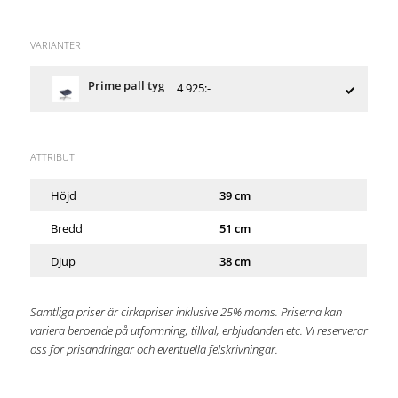
VARIANTER
Prime pall tyg
4 925:-
ATTRIBUT
Höjd
39 cm
Bredd
51 cm
Djup
38 cm
Samtliga priser är cirkapriser inklusive 25% moms. Priserna kan
variera beroende på utformning, tillval, erbjudanden etc. Vi reserverar
oss för prisändringar och eventuella felskrivningar.