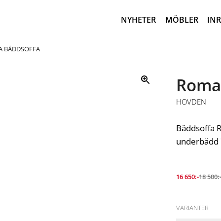
NYHETER
MÖBLER
IN
 BÄDDSOFFA
Roma
HOVDEN
Bäddsoffa 
underbädd 7
16 650:-
18 500:
VARIANTER