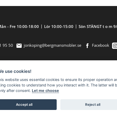
ån - Fre 10:00-18:00
Lör 10:00-15:00
Sön STÄNGT t o m 9
1 95 50
jonkoping@bergmansmobler.se
Facebook
We use cookies!
nredning. Välkommen in till vår nästan 2.500
this website uses essential cookies to ensure its proper operation a
king cookies to understand how you interact with it. The latter will 
only after consent.
Let me choose
Accept all
Reject all