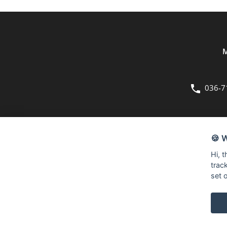
M
036-7
OM OSS
🍪 
Bergmans Möbler är en fullsortimentsbutik inom möbler och hemi
Hi, 
kvadratmeter stora butik på Herkulesvägen 8 i Jönköping.
trac
set 