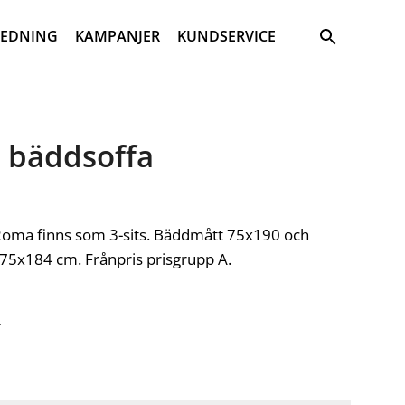
Sök
REDNING
KAMPANJER
KUNDSERVICE
 bäddsoffa
Roma finns som 3-sits. Bäddmått 75x190 och
5x184 cm. Frånpris prisgrupp A.
-