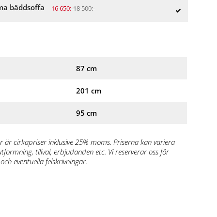
a bäddsoffa
16 650:-
18 500:-
87 cm
201 cm
95 cm
r är cirkapriser inklusive 25% moms. Priserna kan variera
formning, tillval, erbjudanden etc. Vi reserverar oss för
och eventuella felskrivningar.