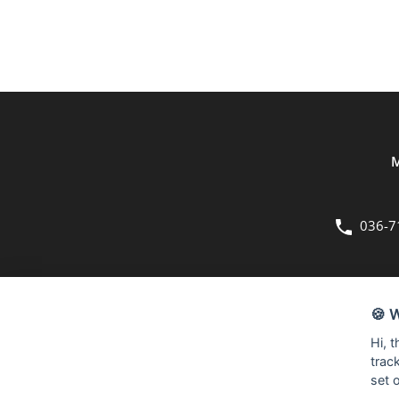
M
036-7
OM OSS
🍪 
Bergmans Möbler är en fullsortimentsbutik inom möbler och hemi
Hi, 
kvadratmeter stora butik på Herkulesvägen 8 i Jönköping.
trac
set 