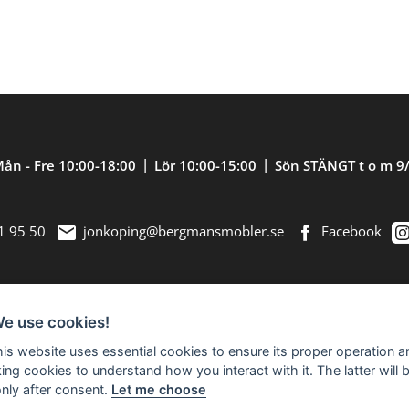
ån - Fre 10:00-18:00
Lör 10:00-15:00
Sön STÄNGT t o m 9
1 95 50
jonkoping@bergmansmobler.se
Facebook
We use cookies!
nredning. Välkommen in till vår nästan 2.500
this website uses essential cookies to ensure its proper operation a
king cookies to understand how you interact with it. The latter will 
only after consent.
Let me choose