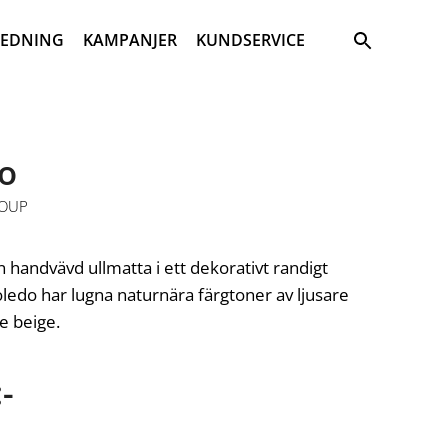
Sök
REDNING
KAMPANJER
KUNDSERVICE
o
ROUP
n handvävd ullmatta i ett dekorativt randigt
ledo har lugna naturnära färgtoner av ljusare
e beige.
-