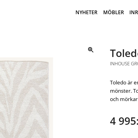
NYHETER
MÖBLER
IN
Toled
INHOUSE G
Toledo är e
mönster. To
och mörkar
4 995: