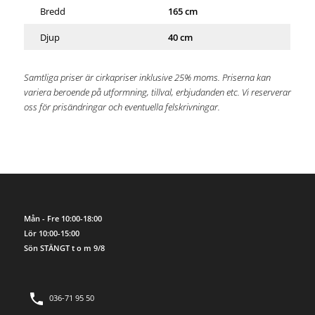
Bredd
165 cm
Djup
40 cm
Samtliga priser är cirkapriser inklusive 25% moms. Priserna kan
variera beroende på utformning, tillval, erbjudanden etc. Vi reserverar
oss för prisändringar och eventuella felskrivningar.
Mån - Fre 10:00-18:00
Lör 10:00-15:00
Sön STÄNGT t o m 9/8
036-71 95 50