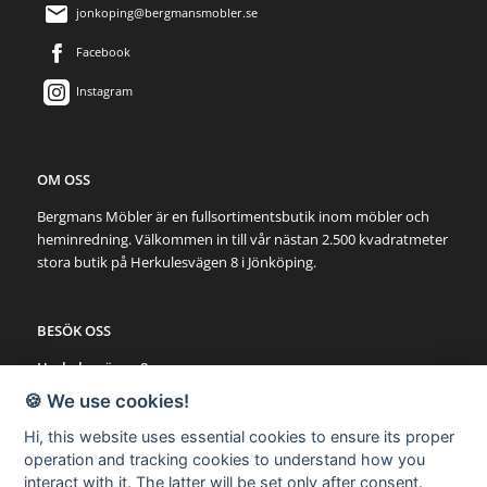
jonkoping@bergmansmobler.se
Facebook
Instagram
OM OSS
Bergmans Möbler är en fullsortimentsbutik inom möbler och
heminredning. Välkommen in till vår nästan 2.500 kvadratmeter
stora butik på Herkulesvägen 8 i Jönköping.
BESÖK OSS
Herkulesvägen 8
553 03 Jönköping
🍪 We use cookies!
Karta via Google Maps
Hi, this website uses essential cookies to ensure its proper
operation and tracking cookies to understand how you
SNABBLÄNKAR
interact with it. The latter will be set only after consent.