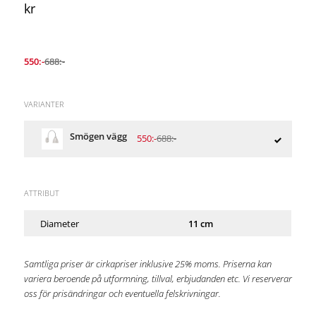
kr
550:-
688:-
VARIANTER
Smögen vägg
550:-
688:-
ATTRIBUT
Diameter
11 cm
Samtliga priser är cirkapriser inklusive 25% moms. Priserna kan
variera beroende på utformning, tillval, erbjudanden etc. Vi reserverar
oss för prisändringar och eventuella felskrivningar.