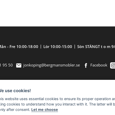
ån - Fre 10:00-18:00
Lör 10:00-15:00
Sön STÄNGT t o m 9
1 95 50
jonkoping@bergmansmobler.se
Facebook
We use cookies!
nredning. Välkommen in till vår nästan 2.500
this website uses essential cookies to ensure its proper operation a
king cookies to understand how you interact with it. The latter will 
only after consent.
Let me choose