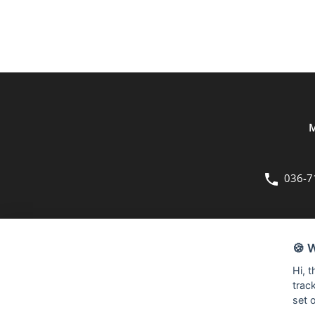
M
036-7
OM OSS
🍪 
Bergmans Möbler är en fullsortimentsbutik inom möbler och hemi
Hi, 
kvadratmeter stora butik på Herkulesvägen 8 i Jönköping.
trac
set 