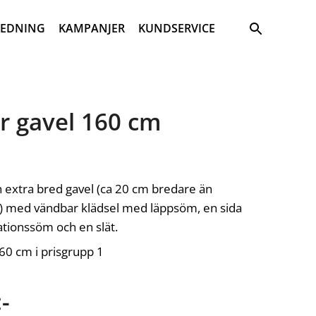
Sök
REDNING
KAMPANJER
KUNDSERVICE
r gavel 160 cm
n extra bred gavel (ca 20 cm bredare än
) med vändbar klädsel med läppsöm, en sida
tionssöm och en slät.
160 cm i prisgrupp 1
-